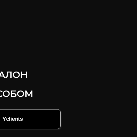
САЛОН
СОБОМ
Yclients